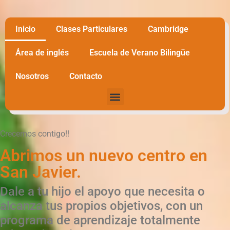
Inicio
Clases Particulares
Cambridge
Área de inglés
Escuela de Verano Bilingüe
Nosotros
Contacto
Crecemos contigo!!
Abrimos un nuevo centro en
San Javier.
Dale a tu hijo el apoyo que necesita o
alcanza tus propios objetivos, con un
programa de aprendizaje totalmente