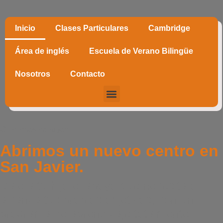
Inicio
Clases Particulares
Cambridge
Área de inglés
Escuela de Verano Bilingüe
Nosotros
Contacto
Crecemos contigo!!
Abrimos un nuevo centro en
San Javier.
Dale a tu hijo el apoyo que necesita o
alcanza tus propios objetivos, con un
programa de aprendizaje totalmente